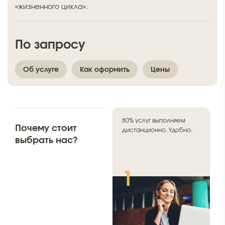
«жизненного цикла».
По запросу
Об услуге
Как оформить
Цены
Ставим самые выгодные
80% услуг выполняем
Почему стоит
цены в городе.
дистанционно. Удобно.
выбрать нас?
3
1