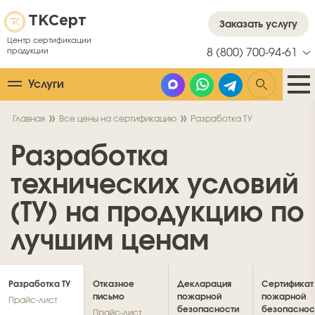
ТК
Серт
Заказать услугу
Центр сертификации
продукции
8 (800) 700-94-61
Услуги
Главная
Все цены на сертификацию
Разработка ТУ
Разработка
технических условий
(ТУ) на продукцию по
лучшим ценам
Разработка ТУ
Отказное
Декларация
Сертификат
письмо
пожарной
пожарной
безопасности
безопаснос