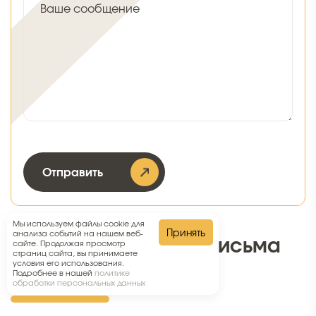
Ваше сообщение
Отправить
Мы используем файлы cookie для
Принять
анализа событий на нашем веб-
Благодарственные письма
сайте. Продолжая просмотр
страниц сайта, вы принимаете
условия его использования.
наших клиентов
Подробнее в нашей
политике
обработки персональных данных