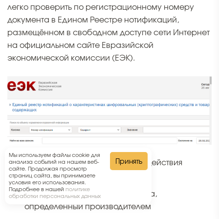
легко проверить по регистрационному номеру
документа в Едином Реестре нотификаций,
размещённом в свободном доступе сети Интернет
на официальном сайте Евразийской
экономической комиссии (ЕЭК).
Мы используем файлы cookie для
Принять
Возможные причины прекращения действия
анализа событий на нашем веб-
сайте. Продолжая просмотр
существующей нотификации:
страниц сайта, вы принимаете
условия его использования.
Подробнее в нашей
политике
Истёк срока действия документа,
обработки персональных данных
определённый производителем