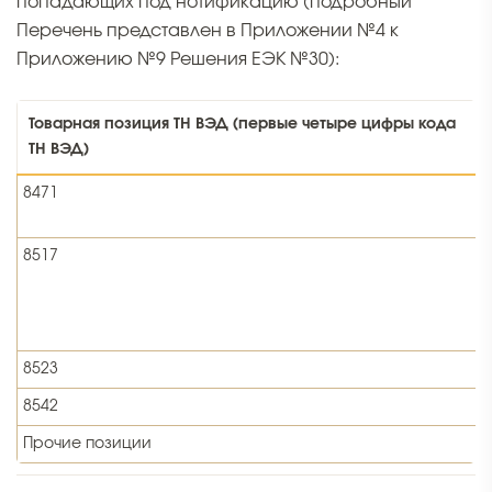
попадающих под нотификацию (подробный
Перечень представлен в Приложении №4 к
Приложению №9 Решения ЕЭК №30):
Товарная позиция ТН ВЭД (первые четыре цифры кода
ТН ВЭД)
8471
Н
П
8517
Р
С
М
8523
П
8542
Прочие позиции
Б