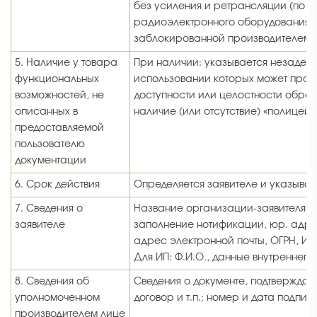
без усиления и ретрансляции (по ТУ
радиоэлектронного оборудования)
заблокированной производителем
5. Наличие у товара
При наличии: указывается незадек
функциональных
использовании которых может прои
возможностей, не
доступности или целостности обра
описанных в
наличие (или отсутствие) «полицей
предоставляемой
пользователю
документации
6. Срок действия
Определяется заявителе и указывает
7. Сведения о
Название организации-заявителя, д
заявителе
заполнение нотификации, юр. адре
адрес электронной почты, ОГРН, ИН
Для ИП: Ф.И.О., данные внутреннего
8. Сведения об
Сведения о документе, подтверждаю
уполномоченном
договор и т.п.; номер и дата подпис
производителем лице